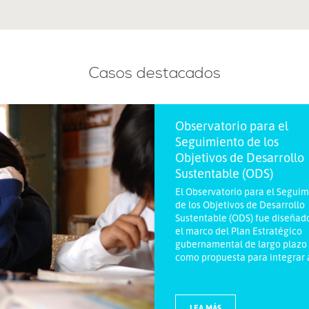
Casos destacados
Observatorio para el
Seguimiento de los
Objetivos de Desarrollo
Sustentable (ODS)
El Observatorio para el Segui
de los Objetivos de Desarrollo
Sustentable (ODS) fue diseñad
el marco del Plan Estratégico
gubernamental de largo plazo
como propuesta para integrar a 
LEA MÁS