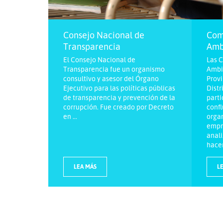
Consejo Nacional de
Comi
Transparencia
Amb
El Consejo Nacional de
Las C
Transparencia fue un organismo
Ambi
consultivo y asesor del Órgano
Provi
Ejecutivo para las políticas públicas
Distr
de transparencia y prevención de la
part
corrupción. Fue creado por Decreto
confl
en ...
organ
empr
anali
hacer 
LEA MÁS
L