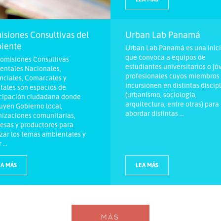
siones Consultivas del
Urban Lab Panamá
iente
Urban Lab Panamá es una inici
que convoca a equipos de
omisiones Consultivas
estudiantes universitarios o j
entales Nacionales,
profesionales cuyos miembros
nciales, Comarcales y
incursionen en distintas discip
itales son espacios de
(urbanismo, sociología,
icipación ciudadana donde
arquitectura, entre otras) para
uyen Gobierno local,
abordar distintas ...
izaciones comunitarias,
esas y productores para
zar los temas ambientales y
...
EA MÁS
LEA MÁS
MÁS