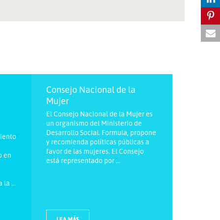
Consejo Nacional de la
Mujer
El Consejo Nacional de la Mujer es
un organismo del Ministerio de
Desarrollo Social. Formula, propone
miento
y recomienda políticas públicas a
favor de las mujeres. El Consejo
o en
está representado por ...
la ...
LEA MÁS