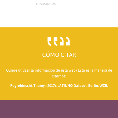
decisiones
CÓMO CITAR
Quiere utilizar la información de esta web? Esta es la manera de
citarnos:
Pogrebinschi, Thamy. (2017). LATINNO Dataset. Berlin: WZB.