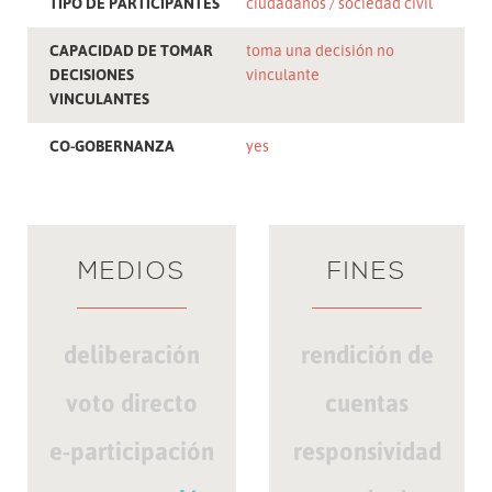
TIPO DE PARTICIPANTES
ciudadanos
sociedad civil
CAPACIDAD DE TOMAR
toma una decisión no
DECISIONES
vinculante
VINCULANTES
CO-GOBERNANZA
yes
MEDIOS
FINES
deliberación
rendición de
voto directo
cuentas
e-participación
responsividad