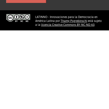
LATINNO - Innovaciones para la Democracia en
América Latina
por
Thamy Pogrebinschi
está sujeto
a la
licencia Creative Commons BY-NC-ND 4.0
.