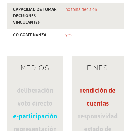
CAPACIDAD DE TOMAR
no toma decisión
DECISIONES
VINCULANTES
CO-GOBERNANZA
yes
MEDIOS
FINES
deliberación
rendición de
voto directo
cuentas
e-participación
responsividad
representación
estado de