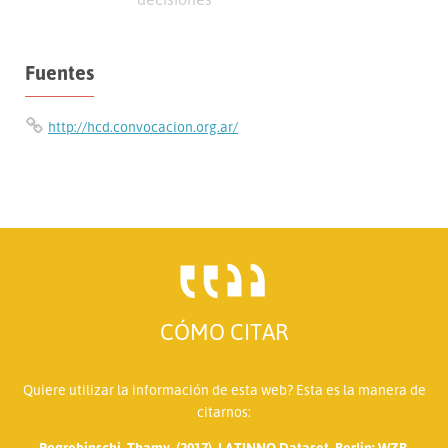
Fuentes
http://hcd.convocacion.org.ar/
CÓMO CITAR
Quiere utilizar la información de esta web? Esta es la manera de
citarnos:
Pogrebinschi, Thamy. (2017). LATINNO Dataset. Berlin: WZB.