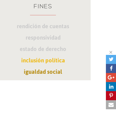
FINES
rendición de cuentas
responsividad
estado de derecho
inclusión política
igualdad social