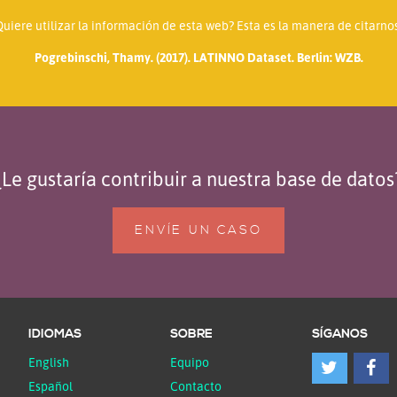
Quiere utilizar la información de esta web? Esta es la manera de citarnos
Pogrebinschi, Thamy. (2017). LATINNO Dataset. Berlin: WZB.
¿Le gustaría contribuir a nuestra base de datos
ENVÍE UN CASO
IDIOMAS
SOBRE
SÍGANOS
English
Equipo
Español
Contacto