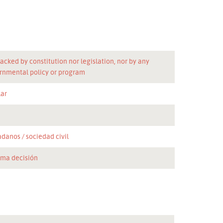
acked by constitution nor legislation, nor by any
rnmental policy or program
lar
n
adanos
sociedad civil
oma decisión