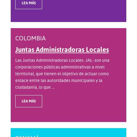
LEA MÁS
COLOMBIA
Juntas Administradoras Locales
Las Juntas Administradoras Locales -JAL- son una
corporaciones públicas administrativas a nivel
territorial, que tienen el objetivo de actuar como
enlace entre las autoridades municipales y la
ciudadanía, lo que ...
LEA MÁS