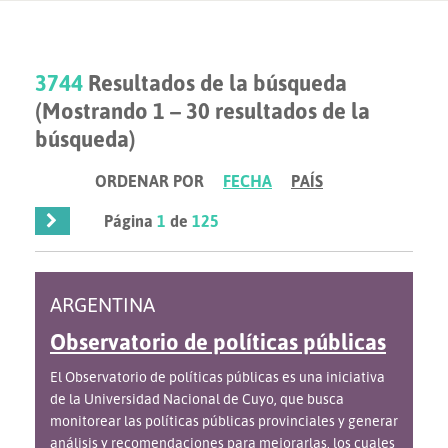
3744
Resultados de la búsqueda
(Mostrando 1 – 30 resultados de la
búsqueda)
ORDENAR POR
FECHA
PAÍS
Página
1
de
125
ARGENTINA
Observatorio de políticas públicas
El Observatorio de políticas públicas es una iniciativa
de la Universidad Nacional de Cuyo, que busca
monitorear las políticas públicas provinciales y generar
análisis y recomendaciones para mejorarlas, los cuales