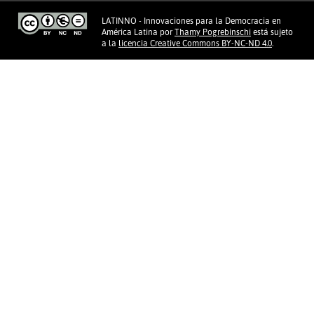
LATINNO - Innovaciones para la Democracia en
América Latina
por
Thamy Pogrebinschi
está sujeto
a la
licencia Creative Commons BY-NC-ND 4.0
.