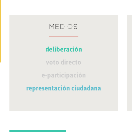
MEDIOS
deliberación
voto directo
e-participación
representación ciudadana