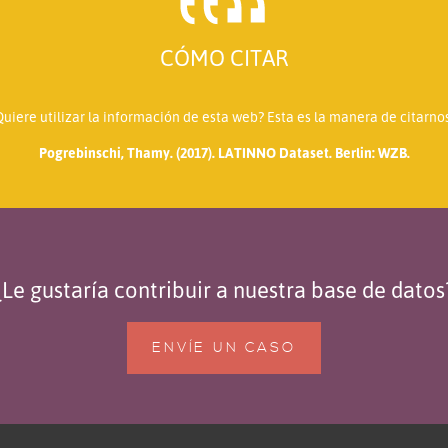
CÓMO CITAR
Quiere utilizar la información de esta web? Esta es la manera de citarnos
Pogrebinschi, Thamy. (2017). LATINNO Dataset. Berlin: WZB.
¿Le gustaría contribuir a nuestra base de datos
ENVÍE UN CASO