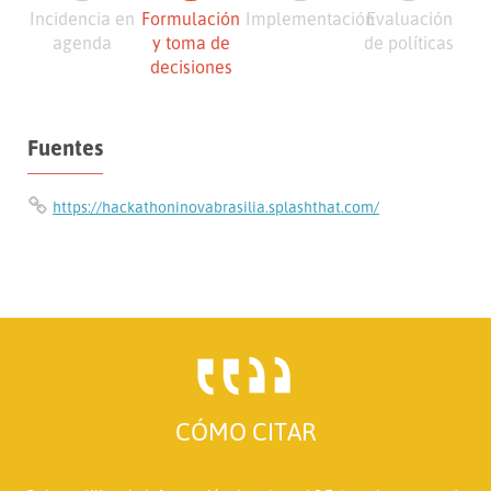
Incidencia en
Formulación
Implementación
Evaluación
agenda
y toma de
de políticas
decisiones
Fuentes
https://hackathoninovabrasilia.splashthat.com/
CÓMO CITAR