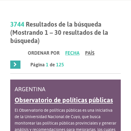
3744
Resultados de la búsqueda
(Mostrando 1 – 30 resultados de la
búsqueda)
ORDENAR POR
FECHA
PAÍS
Página
1
de
125
ARGENTINA
Observatorio de políticas públicas
El Observatorio de políticas públicas es una iniciativa
de la Universidad Nacional de Cuyo, que busca
monitorear las políticas públicas provinciales y generar
análisis y recomendaciones para mejorarlas, los cuales