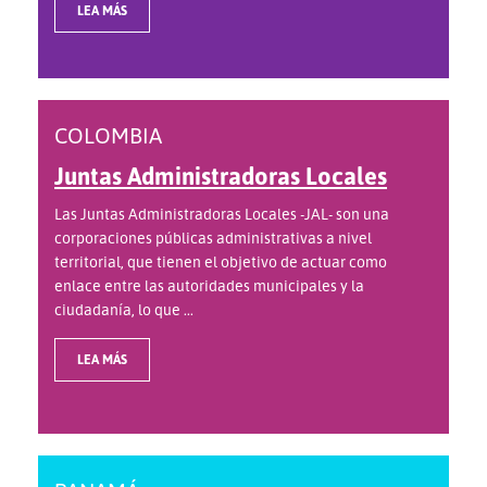
LEA MÁS
COLOMBIA
Juntas Administradoras Locales
Las Juntas Administradoras Locales -JAL- son una
corporaciones públicas administrativas a nivel
territorial, que tienen el objetivo de actuar como
enlace entre las autoridades municipales y la
ciudadanía, lo que ...
LEA MÁS