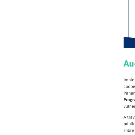
Au
Imple
cooper
Pana
Progr
vulner
A trav
públic
sobre 