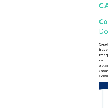
C
Co
Do
Creada
indep
emerg
sus mi
organ
Confe
Domin