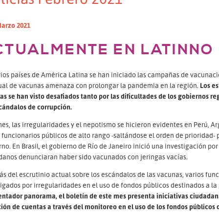
Marzo 2021
CTUALMENTE EN LATINNO
ios países de América Latina se han iniciado las campañas de vacunació
ual de vacunas amenaza con prolongar la pandemia en la región.
Los es
s se han visto desafiados tanto por las dificultades de los gobiernos re
cándalos de corrupción.
es, las irregularidades y el nepotismo se hicieron evidentes en Perú, A
 funcionarios públicos de alto rango -saltándose el orden de prioridad-
no. En Brasil, el gobierno de Río de Janeiro inició una investigación po
danos denunciaran haber sido vacunados con jeringas vacías.
 del escrutinio actual sobre los escándalos de las vacunas, varios funci
igados por irregularidades en el uso de fondos públicos destinados a l
entador panorama, el boletín de este mes presenta iniciativas ciudadan
ión de cuentas a través del monitoreo en el uso de los fondos públicos 