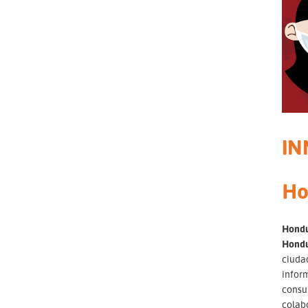
IN
Ho
Hondu
Hondur
ciudad
infor
consul
colabo