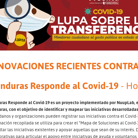
NOVACIONES RECIENTES CONTRA 
nduras Responde al Covid-19
- H
ras Responde al Covid-19 es un proyecto implementado por NuupLab, el
as, con el objetivo de identificar y mapear las iniciativas desarrollad
anos y organizaciones pueden registrar sus iniciativas contra el Covid-1
mación recopilada se utiliza para crear el “Mapa de Soluciones al Covi
tar las iniciativas existentes y apoyar aquellas que sean de su interés.
rativas para articular el apoyo entre iniciativas de ayuda y voluntarios