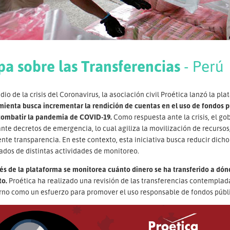
pa sobre las Transferencias
- Perú
io de la crisis del Coronavirus, la asociación civil Proética lanzó la pl
mienta busca incrementar la rendición de cuentas en el uso de fondos 
combatir la pandemia de COVID-19.
Como respuesta ante la crisis, el go
te decretos de emergencia, lo cual agiliza la movilización de recursos,
ente transparencia. En este contexto, esta iniciativa busca reducir dicho 
ados de distintas actividades de monitoreo.
és de la plataforma se monitorea cuánto dinero se ha transferido a dón
to.
Proética ha realizado una revisión de las transferencias contemplad
rno como un esfuerzo para promover el uso responsable de fondos públi