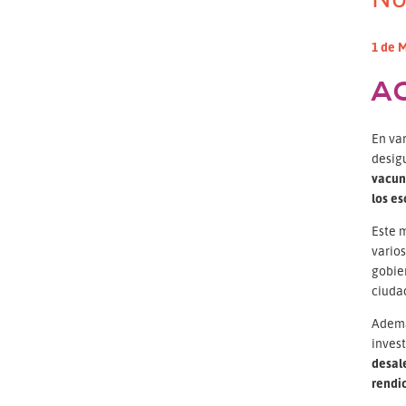
1 de 
A
En var
desig
vacuna
los es
Este m
varios
gobier
ciuda
Además
invest
desal
rendic