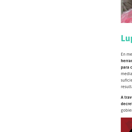
Lu
En med
herra
para 
median
sufici
result
A trav
decre
gobie