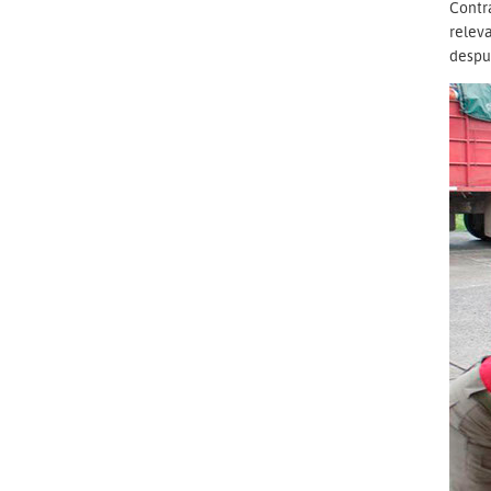
Contr
releva
despué