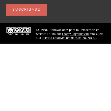
LATINNO - Innovaciones para la Democracia en
América Latina
por
Thamy Pogrebinschi
está sujeto
a la
licencia Creative Commons BY-NC-ND 4.0
.