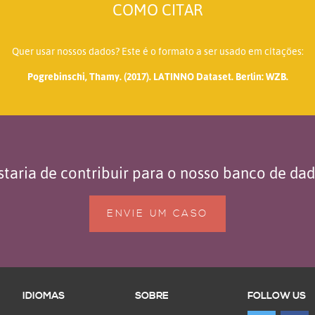
COMO CITAR
Quer usar nossos dados? Este é o formato a ser usado em citações:
Pogrebinschi, Thamy. (2017). LATINNO Dataset. Berlin: WZB.
taria de contribuir para o nosso banco de da
ENVIE UM CASO
IDIOMAS
SOBRE
FOLLOW US