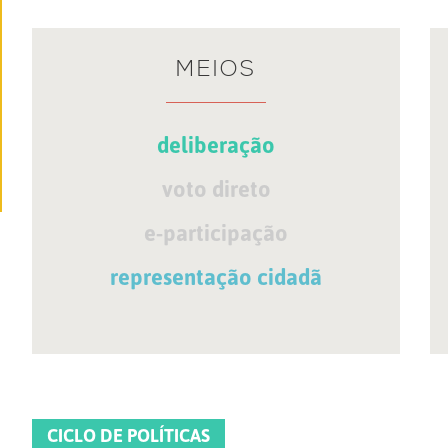
MEIOS
deliberação
voto direto
e-participação
representação cidadã
CICLO DE POLÍTICAS