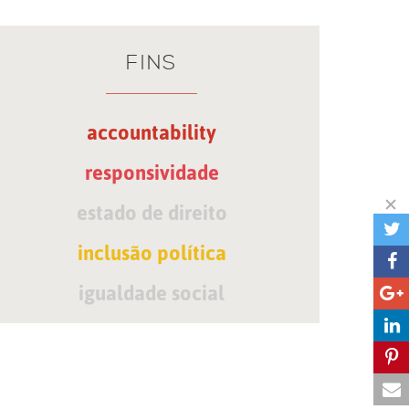
FINS
accountability
responsividade
estado de direito
inclusão política
igualdade social