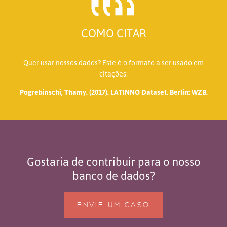
COMO CITAR
Quer usar nossos dados? Este é o formato a ser usado em
citações:
Pogrebinschi, Thamy. (2017). LATINNO Dataset. Berlin: WZB.
Gostaria de contribuir para o nosso
banco de dados?
ENVIE UM CASO