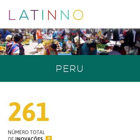
PERU
261
NÚMERO TOTAL
DE
INOVAÇÕES
?