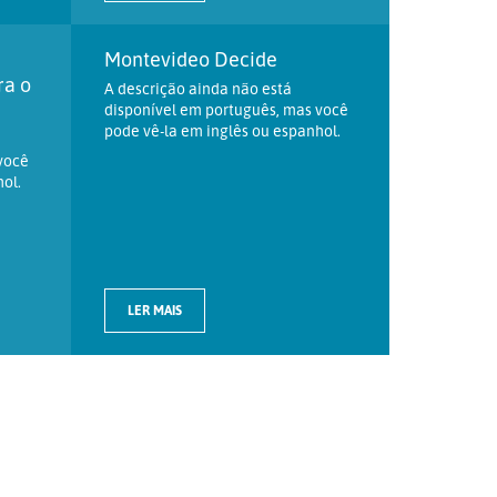
Montevideo Decide
ra o
A descrição ainda não está
disponível em português, mas você
pode vê-la em inglês ou espanhol.
você
ol.
LER MAIS