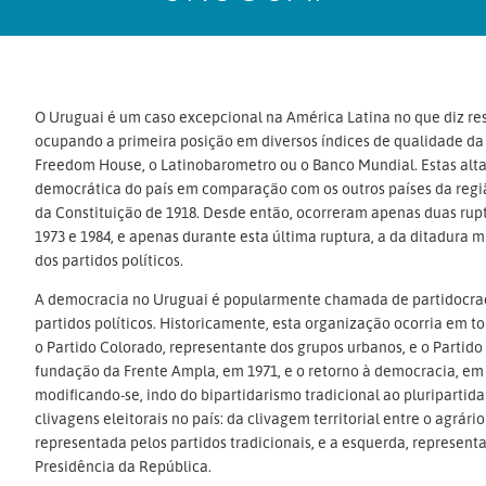
O Uruguai é um caso excepcional na América Latina no que diz re
ocupando a primeira posição em diversos índices de qualidade da
Freedom House, o Latinobarometro ou o Banco Mundial. Estas alt
democrática do país em comparação com os outros países da regiã
da Constituição de 1918. Desde então, ocorreram apenas duas ruptur
1973 e 1984, e apenas durante esta última ruptura, a da ditadura 
dos partidos políticos.
A democracia no Uruguai é popularmente chamada de partidocraci
partidos políticos. Historicamente, esta organização ocorria em t
o Partido Colorado, representante dos grupos urbanos, e o Partido
fundação da Frente Ampla, em 1971, e o retorno à democracia, em
modificando-se, indo do bipartidarismo tradicional ao pluriparti
clivagens eleitorais no país: da clivagem territorial entre o agrári
representada pelos partidos tradicionais, e a esquerda, represen
Presidência da República.