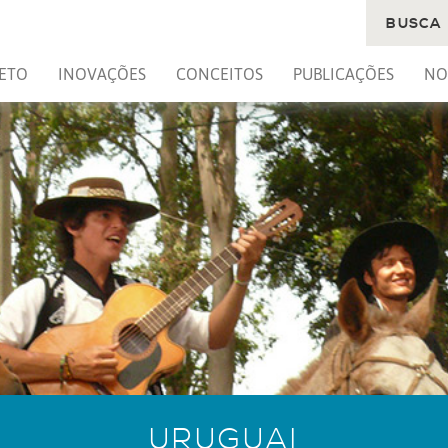
BUSCA
ETO
INOVAÇÕES
CONCEITOS
PUBLICAÇÕES
NO
URUGUAI