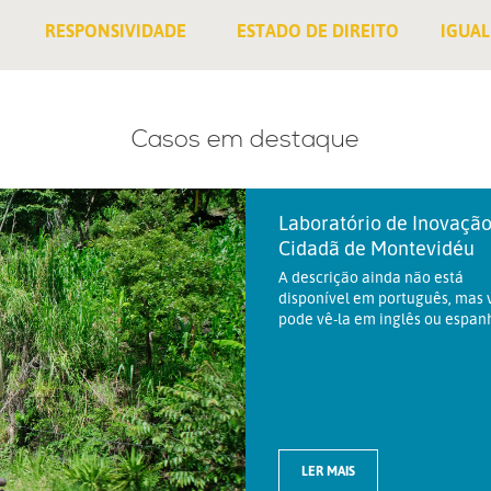
RESPONSIVIDADE
ESTADO DE DIREITO
IGUAL
Casos em destaque
Laboratório de Inovaçã
Cidadã de Montevidéu
A descrição ainda não está
disponível em português, mas 
pode vê-la em inglês ou espanh
LER MAIS