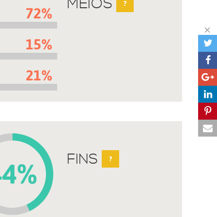
MEIOS
?
72%
15%
21%
FINS
?
44%