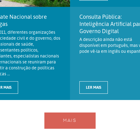
ate Nacional sobre
Consulta Pública:
gas
Inteligência Artificial pa
Governo Digital
11, diferentes organizações
ciedade civil e do governo, dos
A descrição ainda não está
ssionais de saúde,
disponível em português, mas 
sentantes políticos,
pode vê-la em inglês ou espanh
antes, especialistas nacionais
ernacionais se reuniram para
tir a construção de políticas
as ...
R MAIS
LER MAIS
MAIS