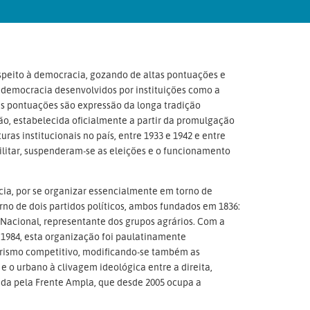
speito à democracia, gozando de altas pontuações e
 democracia desenvolvidos por instituições como a
as pontuações são expressão da longa tradição
o, estabelecida oficialmente a partir da promulgação
as institucionais no país, entre 1933 e 1942 e entre
militar, suspenderam-se as eleições e o funcionamento
a, por se organizar essencialmente em torno de
orno de dois partidos políticos, ambos fundados em 1836:
 Nacional, representante dos grupos agrários. Com a
 1984, esta organização foi paulatinamente
darismo competitivo, modificando-se também as
o e o urbano à clivagem ideológica entre a direita,
tada pela Frente Ampla, que desde 2005 ocupa a