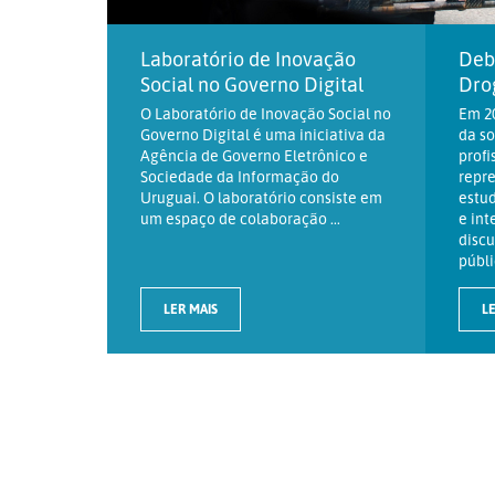
Laboratório de Inovação
Deb
Social no Governo Digital
Dro
O Laboratório de Inovação Social no
Em 20
Governo Digital é uma iniciativa da
da so
Agência de Governo Eletrônico e
profi
Sociedade da Informação do
repre
Uruguai. O laboratório consiste em
estud
um espaço de colaboração ...
e int
discu
públic
LER MAIS
LE