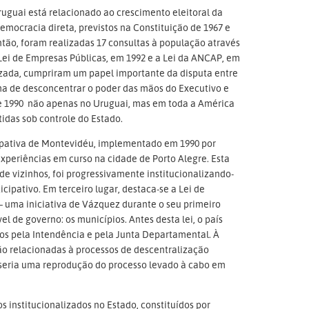
uguai está relacionado ao crescimento eleitoral da
mocracia direta, previstos na Constituição de 1967 e
ntão, foram realizadas 17 consultas à população através
i de Empresas Públicas, em 1992 e a Lei da ANCAP, em
zada, cumpriram um papel importante da disputa entre
rma de desconcentrar o poder das mãos do Executivo e
de 1990 não apenas no Uruguai, mas em toda a América
idas sob controle do Estado.
cipativa de Montevidéu, implementado em 1990 por
xperiências em curso na cidade de Porto Alegre. Esta
e vizinhos, foi progressivamente institucionalizando-
cipativo. Em terceiro lugar, destaca-se a Lei de
 – uma iniciativa de Vázquez durante o seu primeiro
el de governo: os municípios. Antes desta lei, o país
os pela Intendência e pela Junta Departamental. À
tão relacionadas à processos de descentralização
dã seria uma reprodução do processo levado à cabo em
s institucionalizados no Estado, constituídos por