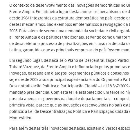
O contexto de desenvolvimento das inovações democráticas no Ur
Frente Ampla. Em primeiro lugar destacam-se os mecanismos de de
desde 1984 integrantes da estrutura democrática no país: desde e
destes mecanismos. São exemplos emblemáticos a revogação da Le
2003. Para além de serem uma demanda da sociedade civil organi
a Frente Ampla e os partidos tradicionais, servindo como uma fo
de desacelerar o processo de privatizações em curso na década 
Latina, garantidos que as principais empresas do país fossem mant
Em segundo lugar, destaca-se o Plano de Descentralização Parti
Tabaré Vázquez, da Frente Ampla e influenciado pelas primeiras e
inovação, baseada em diálogos, orçamentos públicos e conselhos d
se, e desde 2005 a sua principal experiência é a do Orçamento Parti
Descentralização Política e Participação Cidadã – Lei 18.567/2009
mandato presidencial. Com esta lei, é estabelecido um terceiro nív
possuía apenas os governos nacional e departamentais – compost
primeira vista, parece que as inovações desenvolvidas no país es
política: a Lei de Descentralização Política e Participação Cida
Montevidéu.
Para além destas três inovações destacas, existem diversos espaço