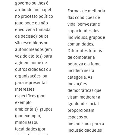
governo ou lhes é
atribuído um papel
Formas de melhoria
no processo político
das condições de
(que pode ou não
vida, bem-estar e
envolver a tomada
capacidades dos
de decisão); ou b)
indivíduos, grupos e
são escolhidos ou
comunidades.
autonomeados (em
Diferentes formas
vez de eleitos) para
de combater a
agir em nome de
pobreza e a fome
outros cidadãos ou
incidem nesta
organizações, ou
categoria. As
para representar
inovações
interesses
democráticas que
específicos (por
visam melhorar a
exemplo,
igualdade social
ambientais), grupos
proporcionam
(por exemplo,
espaços ou
minorias) ou
mecanismos para a
localidades (por
inclusão daqueles