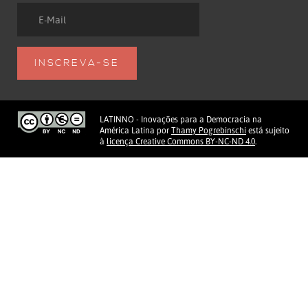
LATINNO - Inovações para a Democracia na
América Latina
por
Thamy Pogrebinschi
está sujeito
à
licença Creative Commons BY-NC-ND 4.0
.