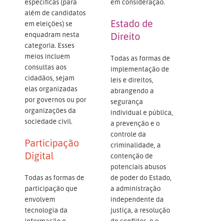
específicas (para
em consideração.
além de candidatos
Estado de
em eleições) se
enquadram nesta
Direito
categoria. Esses
meios incluem
Todas as formas de
consultas aos
implementação de
cidadãos, sejam
leis e direitos,
elas organizadas
abrangendo a
por governos ou por
segurança
organizações da
individual e pública,
sociedade civil.
a prevenção e o
controle da
Participação
criminalidade, a
Digital
contenção de
potenciais abusos
Todas as formas de
de poder do Estado,
participação que
a administração
envolvem
independente da
tecnologia da
justiça, a resolução
informação e
de conflitos, e o