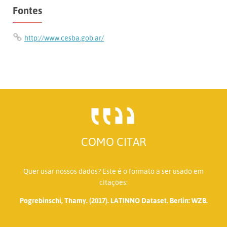
Fontes
http://www.cesba.gob.ar/
COMO CITAR
Quer usar nossos dados? Este é o formato a ser usado em
citações:
Pogrebinschi, Thamy. (2017). LATINNO Dataset. Berlin: WZB.