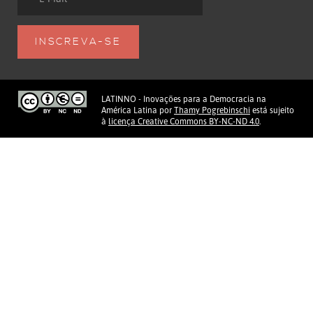
LATINNO - Inovações para a Democracia na
América Latina
por
Thamy Pogrebinschi
está sujeito
à
licença Creative Commons BY-NC-ND 4.0
.