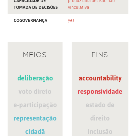
CAPACIDADE DE
produz uma decisão não
TOMADA DE DECISÕES
vinculativa
COGOVERNANÇA
yes
MEIOS
FINS
deliberação
accountability
voto direto
responsividade
e-participação
estado de
representação
direito
cidadã
inclusão