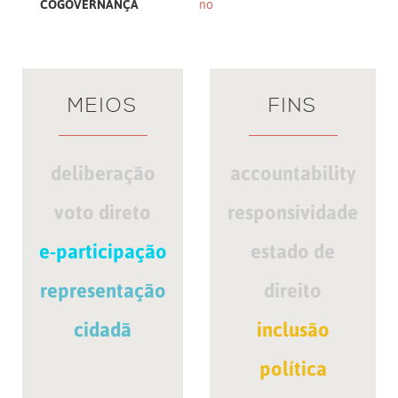
COGOVERNANÇA
no
MEIOS
FINS
deliberação
accountability
voto direto
responsividade
e-participação
estado de
representação
direito
cidadã
inclusão
política