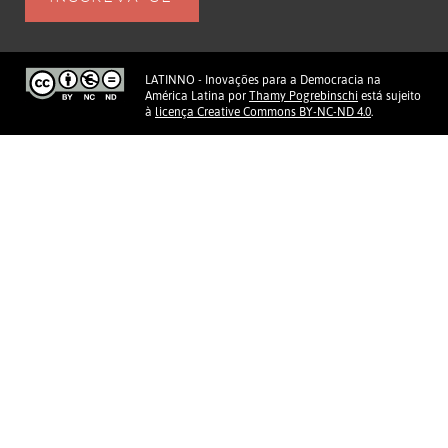
LATINNO - Inovações para a Democracia na
América Latina
por
Thamy Pogrebinschi
está sujeito
à
licença Creative Commons BY-NC-ND 4.0
.