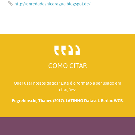
http://enredadasnicaragua.blogspot.de/
COMO CITAR
Quer usar nossos dados? Este é o formato a ser usado em
citações:
Pogrebinschi, Thamy. (2017). LATINNO Dataset. Berlin: WZB.