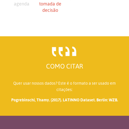
agenda
tomada de
decisão
COMO CITAR
Quer usar nossos dados? Este é o formato a ser usado em
citações:
Pogrebinschi, Thamy. (2017). LATINNO Dataset. Berlin: WZB.