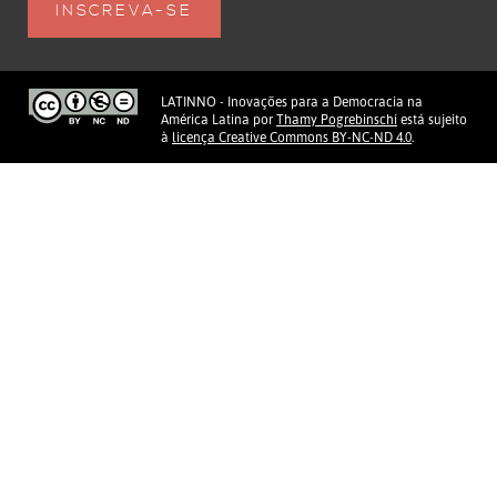
LATINNO - Inovações para a Democracia na
América Latina
por
Thamy Pogrebinschi
está sujeito
à
licença Creative Commons BY-NC-ND 4.0
.