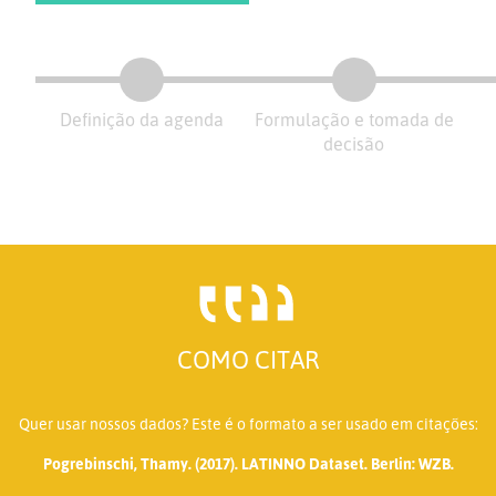
Definição da agenda
Formulação e tomada de
decisão
COMO CITAR
Quer usar nossos dados? Este é o formato a ser usado em citações:
Pogrebinschi, Thamy. (2017). LATINNO Dataset. Berlin: WZB.