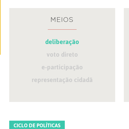
MEIOS
deliberação
voto direto
e-participação
representação cidadã
CICLO DE POLÍTICAS