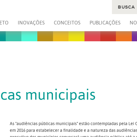
BUSCA
ETO
INOVAÇÕES
CONCEITOS
PUBLICAÇÕES
NO
icas municipais
As "audiências públicas municipais" estão contempladas pela Lei 
em 2016 para estabelecer a finalidade e a natureza das audiências.
executivo dos municípios convocará uma audiência pública até a 