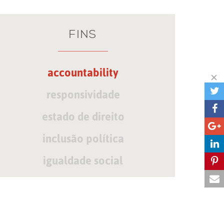
FINS
accountability
responsividade
estado de direito
inclusão política
igualdade social