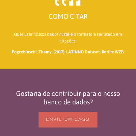
COMO CITAR
Quer usar nossos dados? Este é o formato a ser usado em
citações:
Pogrebinschi, Thamy. (2017). LATINNO Dataset. Berlin: WZB.
Gostaria de contribuir para o nosso
banco de dados?
ENVIE UM CASO