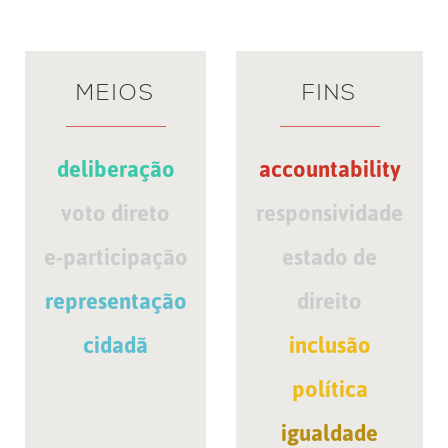
MEIOS
FINS
deliberação
accountability
voto direto
responsividade
e-participação
estado de
representação
direito
cidadã
inclusão
política
igualdade