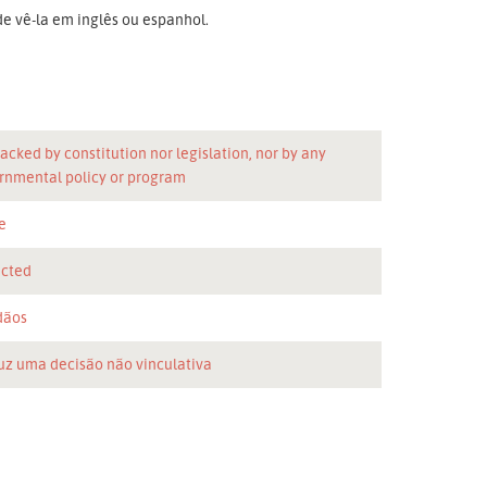
e vê-la em inglês ou espanhol.
acked by constitution nor legislation, nor by any
rnmental policy or program
e
icted
dãos
uz uma decisão não vinculativa