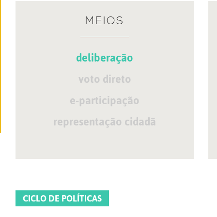
MEIOS
deliberação
voto direto
e-participação
representação cidadã
CICLO DE POLÍTICAS