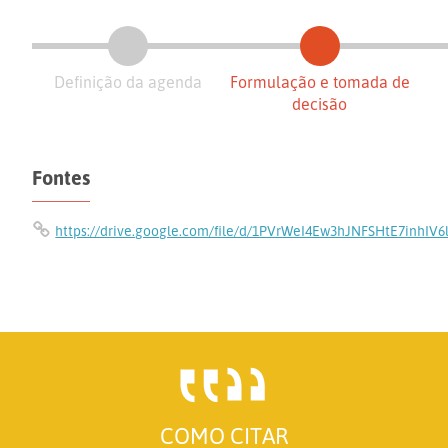
Definição da agenda
Formulação e tomada de
decisão
Fontes
https://drive.google.com/file/d/1PVrWeI4Ew3hJNFSHtE7inhIV6
COMO CITAR