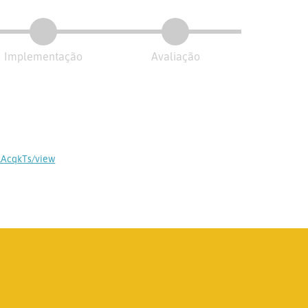
Implementação
Avaliação
lAcqkTs/view