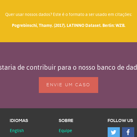
Quer usar nossos dados? Este é o formato a ser usado em citações:
Pogrebinschi, Thamy. (2017). LATINNO Dataset. Berlin: WZB.
taria de contribuir para o nosso banco de da
ENVIE UM CASO
IDIOMAS
SOBRE
FOLLOW US
English
Equipe