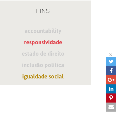
FINS
accountability
responsividade
estado de direito
inclusão política
igualdade social