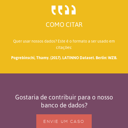
COMO CITAR
Quer usar nossos dados? Este é o formato a ser usado em
citações:
Pogrebinschi, Thamy. (2017). LATINNO Dataset. Berlin: WZB.
Gostaria de contribuir para o nosso
banco de dados?
ENVIE UM CASO