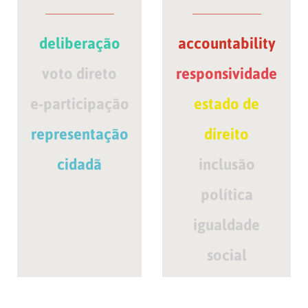
deliberação
accountability
voto direto
responsividade
e-participação
estado de
representação
direito
cidadã
inclusão
política
igualdade
social