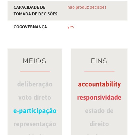
CAPACIDADE DE
não produz decisões
TOMADA DE DECISÕES
COGOVERNANÇA
yes
MEIOS
FINS
deliberação
accountability
voto direto
responsividade
e-participação
estado de
representação
direito