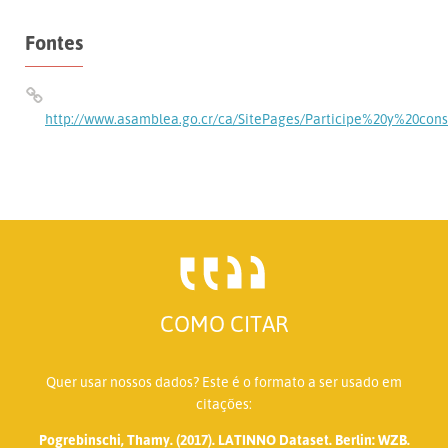
Fontes
http://www.asamblea.go.cr/ca/SitePages/Participe%20y%20cons
COMO CITAR
Quer usar nossos dados? Este é o formato a ser usado em
citações:
Pogrebinschi, Thamy. (2017). LATINNO Dataset. Berlin: WZB.