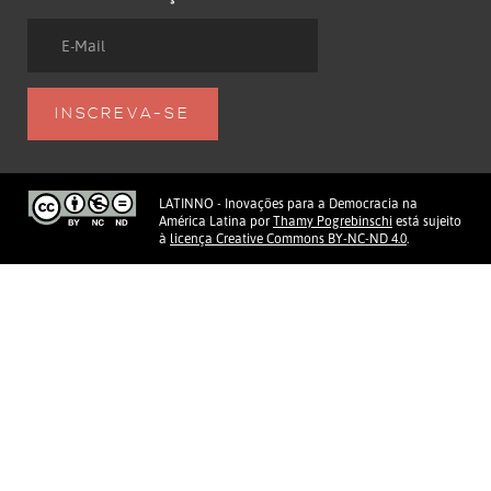
LATINNO - Inovações para a Democracia na
América Latina
por
Thamy Pogrebinschi
está sujeito
à
licença Creative Commons BY-NC-ND 4.0
.