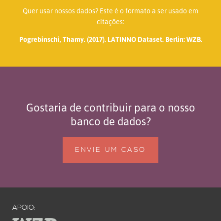
Quer usar nossos dados? Este é o formato a ser usado em
citações:
Pogrebinschi, Thamy. (2017). LATINNO Dataset. Berlin: WZB.
Gostaria de contribuir para o nosso
banco de dados?
ENVIE UM CASO
APOIO: