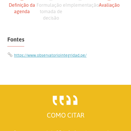
Definição da
Formulação e
Implementação
Avaliação
agenda
tomada de
decisão
Fontes
https://www.observatoriointegridad.pe/
COMO CITAR