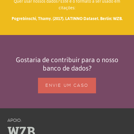
Quer usar nossos dados? Este é o formato a ser usado em
citações:
Pogrebinschi, Thamy. (2017). LATINNO Dataset. Berlin: WZB.
Gostaria de contribuir para o nosso
banco de dados?
ENVIE UM CASO
APOIO: