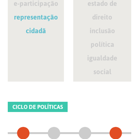
e-participação
estado de
representação
direito
cidadã
inclusão
política
igualdade
social
CICLO DE POLÍTICAS