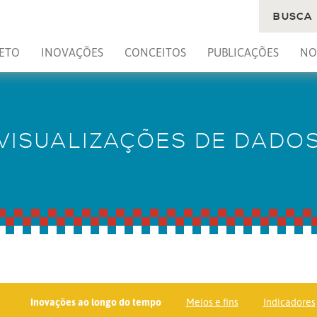
BUSCA
ETO
INOVAÇÕES
CONCEITOS
PUBLICAÇÕES
NO
VISUALIZAÇÕES DE DADO
Inovações ao longo do tempo
Meios e fins
Indicadores