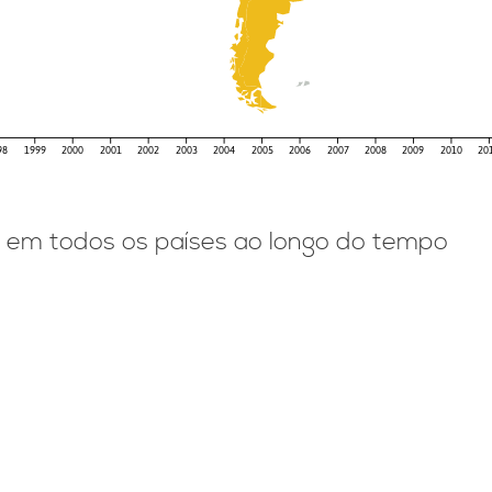
98
1999
2000
2001
2002
2003
2004
2005
2006
2007
2008
2009
2010
20
 em todos os países ao longo do tempo