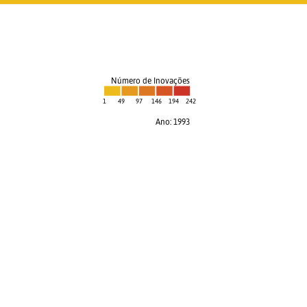
Número de Inovações
1
49
97
146
194
242
Ano: 1994