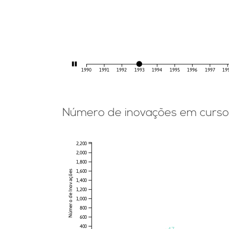
1990
1991
1992
1993
1994
1995
1996
1997
19
Número de inovações em curso
2,200
2,000
1,800
1,600
Número de Inovações
1,400
1,200
1,000
800
600
400
+47