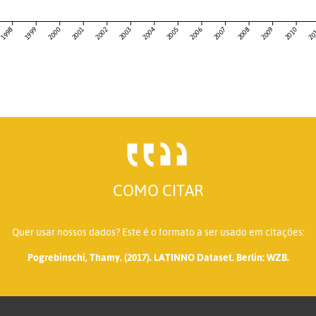
2004
1998
1999
2000
2001
2002
2003
2005
2006
2007
2008
2009
2010
20
COMO CITAR
Quer usar nossos dados? Este é o formato a ser usado em citações:
Pogrebinschi, Thamy. (2017). LATINNO Dataset. Berlin: WZB.