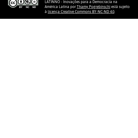
LATINNO - Inovações para a Democracia na
América Latina
por
Thamy Pogrebinschi
está sujeito
à
licença Creative Commons BY-NC-ND 4.0
.