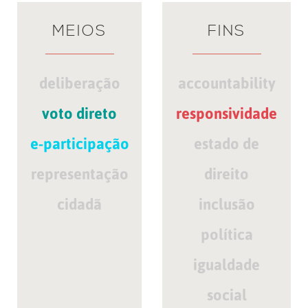
MEIOS
FINS
deliberação
accountability
voto direto
responsividade
e-participação
estado de
representação
direito
cidadã
inclusão
política
igualdade
social