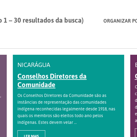
 1 – 30 resultados da busca)
ORGANIZAR P
NICARÁGUA
Conselhos Diretores da
Comunidade
O
c
,
Os Conselhos Diretores da Comunidade são as
d
instâncias de representação das comunidades
d
indígena reconhecidas legalmente desde 1918, nas
e
quais os membros são eleitos todo ano pelos
a
indígenas. Estes devem velar ...
LER MAIS