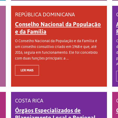
REPÚBLICA DOMINICANA
Conselho Nacional da População
e da Família
O Conselho Nacional da População e da Família é
O
um conselho consultivo criado em 1968 e que, até
d
2016, seguia em funcionamento. Ele foi concebido
d
com duas funções principais: a ...
p
A
LER MAIS
COSTA RICA
Órgãos Especializados de
Planejamento Local e Regional