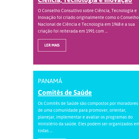
O Conselho Consultivo sobre Ciência, Tecnologia e
Inovação foi criado originalmente como o Conselho
Nacional de Ciência e Tecnologia em 1968 e a sua
criação foi reiterada em 1991 com ...
LER MAIS
PANAMÁ
Comitês de Saúde
Os Comitês de Saúde são compostos por moradores
de uma comunidade para promover, orientar,
planejar, implementar e avaliar os programas do
ministério da saúde. Eles podem ser organizados e
todas ...