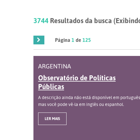
3744
Resultados da busca (Exibindo
Página
1
de
125
ARGENTINA
Observatório de Políticas
Públicas
A descrição ainda não está disponível em português
mas você pode vê-la em inglês ou espanhol.
LER MAIS