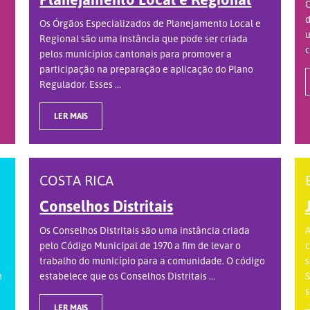
O
d
Os Órgãos Especializados de Planejamento Local e
u
Regional são uma instância que pode ser criada
c
pelos municípios cantonais para promover a
participação na preparação e aplicação do Plano
Regulador. Esses ...
LER MAIS
COSTA RICA
Conselhos Distritais
Os Conselhos Distritais são uma instância criada
A
pelo Código Municipal de 1970 a fim de levar o
c
trabalho do município para a comunidade. O código
s
m
estabelece que os Conselhos Distritais ...
S
s
LER MAIS