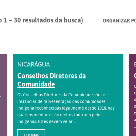
 1 – 30 resultados da busca)
ORGANIZAR P
NICARÁGUA
Conselhos Diretores da
Comunidade
O
c
,
Os Conselhos Diretores da Comunidade são as
d
instâncias de representação das comunidades
d
indígena reconhecidas legalmente desde 1918, nas
e
quais os membros são eleitos todo ano pelos
a
indígenas. Estes devem velar ...
LER MAIS