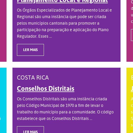
O
d
Os Órgãos Especializados de Planejamento Local e
u
Regional são uma instância que pode ser criada
c
pelos municípios cantonais para promover a
participação na preparação e aplicação do Plano
Regulador. Esses ...
LER MAIS
COSTA RICA
Conselhos Distritais
Os Conselhos Distritais são uma instância criada
A
pelo Código Municipal de 1970 a fim de levar o
c
trabalho do município para a comunidade. O código
s
m
estabelece que os Conselhos Distritais ...
S
s
LER MAIS