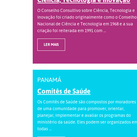
O Conselho Consultivo sobre Ciência, Tecnologia e
Inovação foi criado originalmente como o Conselho
Nacional de Ciência e Tecnologia em 1968 e a sua
criação foi reiterada em 1991 com ...
LER MAIS
PANAMÁ
Comitês de Saúde
Os Comitês de Saúde são compostos por moradores
de uma comunidade para promover, orientar,
planejar, implementar e avaliar os programas do
ministério da saúde. Eles podem ser organizados e
todas ...