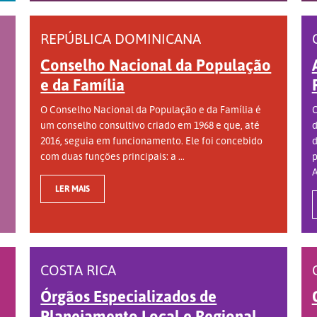
REPÚBLICA DOMINICANA
Conselho Nacional da População
e da Família
O Conselho Nacional da População e da Família é
O
um conselho consultivo criado em 1968 e que, até
d
2016, seguia em funcionamento. Ele foi concebido
d
com duas funções principais: a ...
p
A
LER MAIS
COSTA RICA
Órgãos Especializados de
Planejamento Local e Regional