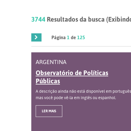
3744
Resultados da busca (Exibindo
Página
1
de
125
ARGENTINA
Observatório de Políticas
Públicas
A descrição ainda não está disponível em português
mas você pode vê-la em inglês ou espanhol.
LER MAIS