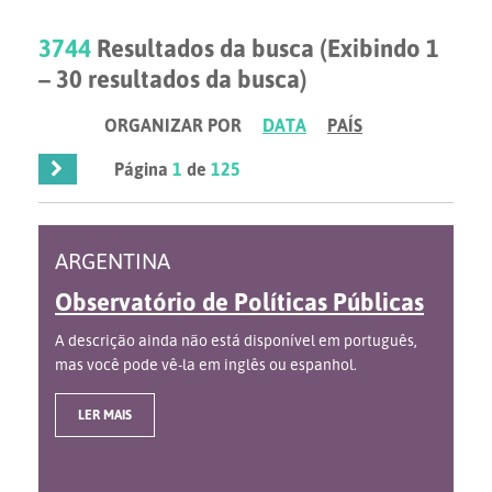
3744
Resultados da busca (Exibindo 1
– 30 resultados da busca)
ORGANIZAR POR
DATA
PAÍS
Página
1
de
125
ARGENTINA
Observatório de Políticas Públicas
A descrição ainda não está disponível em português,
mas você pode vê-la em inglês ou espanhol.
LER MAIS