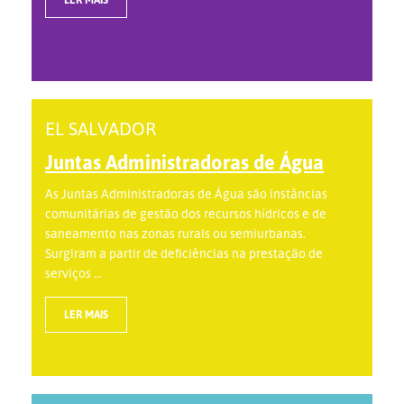
EL SALVADOR
Juntas Administradoras de Água
As Juntas Administradoras de Água são instâncias
comunitárias de gestão dos recursos hídricos e de
saneamento nas zonas rurais ou semiurbanas.
Surgiram a partir de deficiências na prestação de
serviços ...
LER MAIS