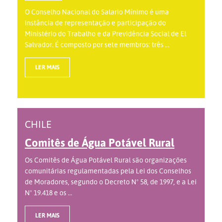
O Conselho Nacional do Salario Mínimo é uma
instância de representação e participação do
Ministério do Trabalho e da Previdência Social de El
Salvador. É composto por sete membros: três ...
LER MAIS
CHILE
Comitês de Água Potável Rural
Os Comitês de Água Potável Rural são organizações
comunitárias regulamentadas pela Lei dos Conselhos
de Moradores, segundo o Decreto Nº 58, de 1997, e a Lei
Nº 19.418 e os ...
LER MAIS