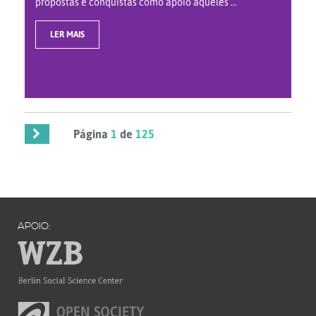
propostas e conquistas como apoio àqueles ...
LER MAIS
Página
1
de
125
APOIO: