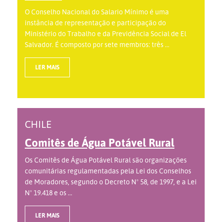
O Conselho Nacional do Salario Mínimo é uma
instância de representação e participação do
Ministério do Trabalho e da Previdência Social de El
Salvador. É composto por sete membros: três ...
LER MAIS
CHILE
Comitês de Água Potável Rural
Os Comitês de Água Potável Rural são organizações
comunitárias regulamentadas pela Lei dos Conselhos
de Moradores, segundo o Decreto Nº 58, de 1997, e a Lei
Nº 19.418 e os ...
LER MAIS