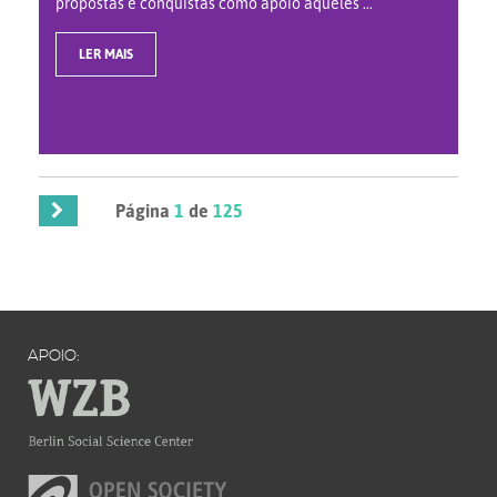
propostas e conquistas como apoio àqueles ...
LER MAIS
Página
1
de
125
APOIO: