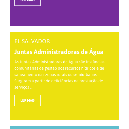
EL SALVADOR
Juntas Administradoras de Água
As Juntas Administradoras de Água são instâncias
comunitárias de gestão dos recursos hídricos e de
saneamento nas zonas rurais ou semiurbanas.
Surgiram a partir de deficiências na prestação de
serviços ...
LER MAIS