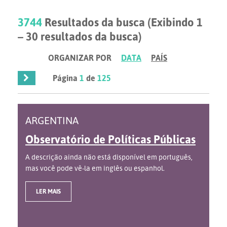
3744
Resultados da busca (Exibindo 1
– 30 resultados da busca)
ORGANIZAR POR
DATA
PAÍS
Página
1
de
125
ARGENTINA
Observatório de Políticas Públicas
A descrição ainda não está disponível em português,
mas você pode vê-la em inglês ou espanhol.
LER MAIS