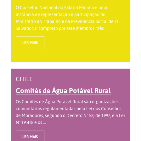
O Conselho Nacional do Salario Mínimo é uma
instância de representação e participação do
Ministério do Trabalho e da Previdência Social de El
Salvador. É composto por sete membros: três ...
LER MAIS
CHILE
Comitês de Água Potável Rural
Os Comitês de Água Potável Rural são organizações
comunitárias regulamentadas pela Lei dos Conselhos
de Moradores, segundo o Decreto Nº 58, de 1997, e a Lei
Nº 19.418 e os ...
LER MAIS