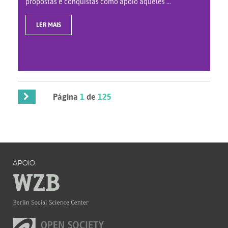
propostas e conquistas como apoio àqueles ...
LER MAIS
Página
1
de
125
APOIO: