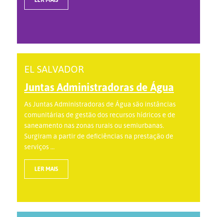
EL SALVADOR
Juntas Administradoras de Água
As Juntas Administradoras de Água são instâncias
comunitárias de gestão dos recursos hídricos e de
saneamento nas zonas rurais ou semiurbanas.
Surgiram a partir de deficiências na prestação de
serviços ...
LER MAIS