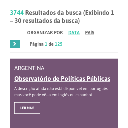
3744
Resultados da busca (Exibindo 1
– 30 resultados da busca)
ORGANIZAR POR
DATA
PAÍS
Página
1
de
125
ARGENTINA
Observatório de Políticas Públicas
A descrição ainda não está disponível em português,
mas você pode vê-la em inglês ou espanhol.
LER MAIS